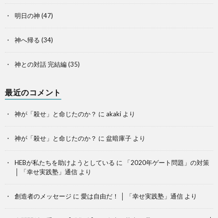
明日の神
(47)
神へ帰る
(34)
神との対話 完結編
(35)
最近のコメント
神が「殺せ」と命じたのか？
に
akaki
より
神が「殺せ」と命じたのか？
に
盆暗庫子
より
HEBが私たちを助けようとしている
に
「2020年ゲート問題」の対策
│ 「幸せ実践塾」通信
より
創造者のメッセージ
に
愛は自由だ！ │ 「幸せ実践塾」通信
より