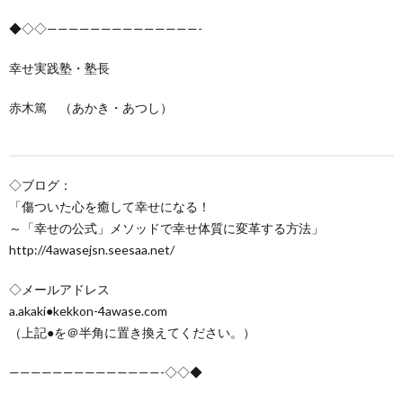
◆◇◇——————————————-
幸せ実践塾・塾長
赤木篤 （あかき・あつし）
◇ブログ：
「傷ついた心を癒して幸せになる！
～「幸せの公式」メソッドで幸せ体質に変革する方法」
http://4awasejsn.seesaa.net/
◇メールアドレス
a.akaki●kekkon-4awase.com
（上記●を＠半角に置き換えてください。）
——————————————-◇◇◆