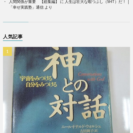
人間関係が重要 【総集編】
に
人生は壮大な暇つぶし（SHT）だ！ │
「幸せ実践塾」通信
より
人気記事