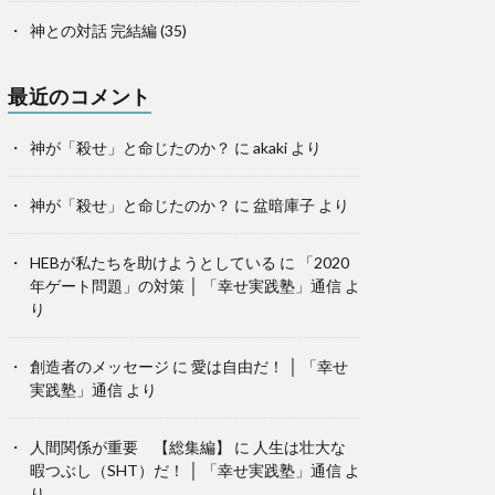
神との対話 完結編
(35)
最近のコメント
神が「殺せ」と命じたのか？
に
akaki
より
神が「殺せ」と命じたのか？
に
盆暗庫子
より
HEBが私たちを助けようとしている
に
「2020
年ゲート問題」の対策 │ 「幸せ実践塾」通信
よ
り
創造者のメッセージ
に
愛は自由だ！ │ 「幸せ
実践塾」通信
より
人間関係が重要 【総集編】
に
人生は壮大な
暇つぶし（SHT）だ！ │ 「幸せ実践塾」通信
よ
り