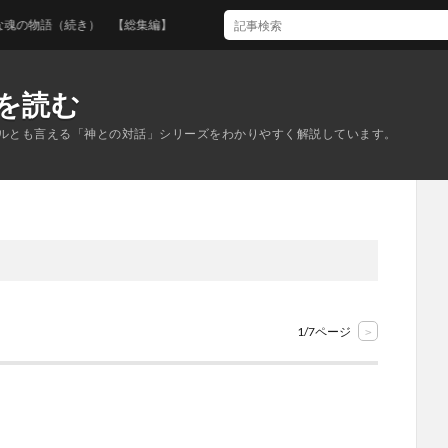
き） 【総集編】
を読む
ブルとも言える「神との対話」シリーズをわかりやすく解説しています。
1/7ページ
>
る