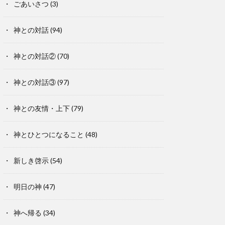
ごあいさつ
(3)
神との対話
(94)
神との対話②
(70)
神との対話③
(97)
神との友情・上下
(79)
神とひとつになること
(48)
新しき啓示
(54)
明日の神
(47)
神へ帰る
(34)