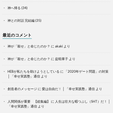
神へ帰る
(34)
神との対話 完結編
(35)
最近のコメント
神が「殺せ」と命じたのか？
に
akaki
より
神が「殺せ」と命じたのか？
に
盆暗庫子
より
HEBが私たちを助けようとしている
に
「2020年ゲート問題」の対策
│ 「幸せ実践塾」通信
より
創造者のメッセージ
に
愛は自由だ！ │ 「幸せ実践塾」通信
より
人間関係が重要 【総集編】
に
人生は壮大な暇つぶし（SHT）だ！ │
「幸せ実践塾」通信
より