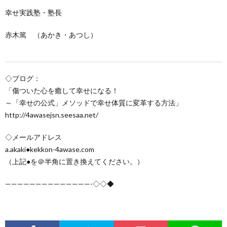
幸せ実践塾・塾長
赤木篤 （あかき・あつし）
◇ブログ：
「傷ついた心を癒して幸せになる！
～「幸せの公式」メソッドで幸せ体質に変革する方法」
http://4awasejsn.seesaa.net/
◇メールアドレス
a.akaki●kekkon-4awase.com
（上記●を＠半角に置き換えてください。）
——————————————-◇◇◆