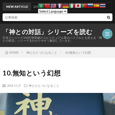
NEW ARTICLE
小さな魂の物語（続き） 【総集編】
「神との対話」シリーズを読む
日本でシリーズ100万部突破のスピリチュアル系のバイブルとも言える「神
との対話」シリーズをわかりやすく解説しています。
神とひとつになること
10.無知という幻想
HOME
10.無知という幻想
2018.12.25
神とひとつになること