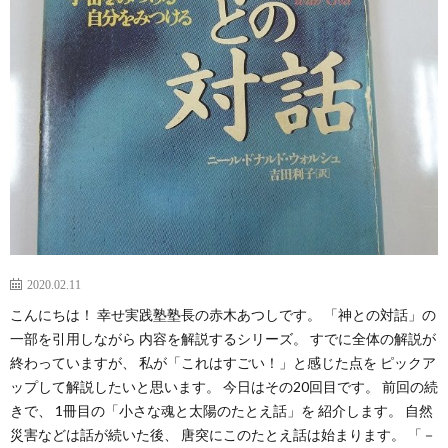
2020.02.11
こんにちは！ 幸せ実践塾塾長の赤木あつしです。 「神との対話」の
一部を引用しながら 内容を解説するシリーズ。 すでに全体の解説が
終わっていますが、 私が「これはすごい！」と感じた点を ピックア
ップして解説したいと思います。 今日はその20回目です。 前回の続
きで、 1冊目の「小さな魂と太陽のたとえ話」を 紹介します。 自然
災害などは話が続いた後、 唐突にこのたとえ話は始まります。 「－