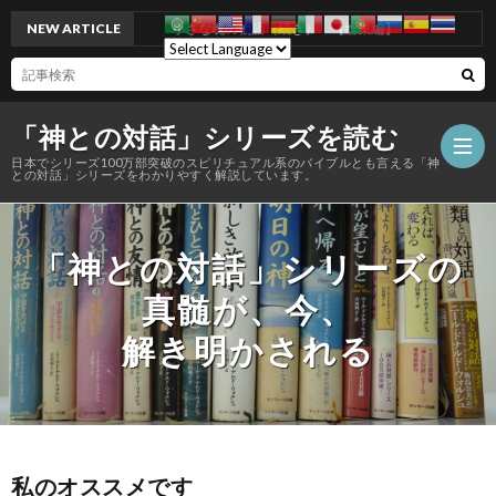
NEW ARTICLE
小さな魂の物語（続き） 【総集編】
「神との対話」シリーズを読む
日本でシリーズ100万部突破のスピリチュアル系のバイブルとも言える「神
との対話」シリーズをわかりやすく解説しています。
「神との対話」シリーズの
真髄が、今、
解き明かされる
私のオススメです