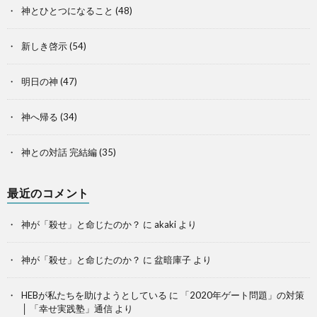
神とひとつになること
(48)
新しき啓示
(54)
明日の神
(47)
神へ帰る
(34)
神との対話 完結編
(35)
最近のコメント
神が「殺せ」と命じたのか？
に
akaki
より
神が「殺せ」と命じたのか？
に
盆暗庫子
より
HEBが私たちを助けようとしている
に
「2020年ゲート問題」の対策
│ 「幸せ実践塾」通信
より