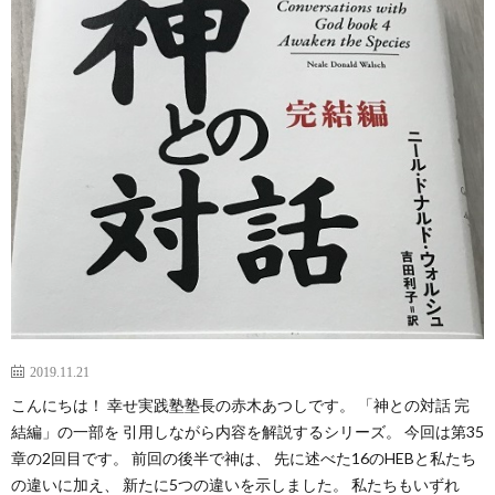
2019.11.21
こんにちは！ 幸せ実践塾塾長の赤木あつしです。 「神との対話 完
結編」の一部を 引用しながら内容を解説するシリーズ。 今回は第35
章の2回目です。 前回の後半で神は、 先に述べた16のHEBと私たち
の違いに加え、 新たに5つの違いを示しました。 私たちもいずれ