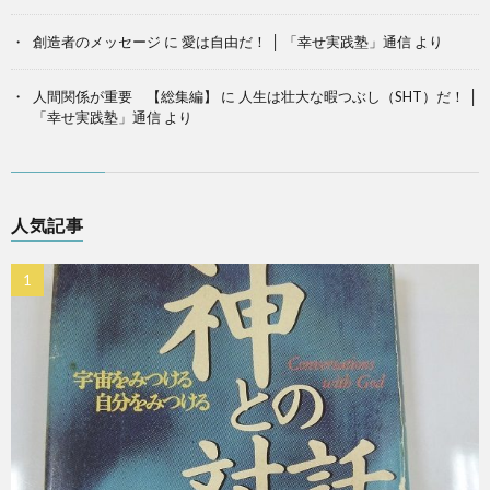
創造者のメッセージ
に
愛は自由だ！ │ 「幸せ実践塾」通信
より
人間関係が重要 【総集編】
に
人生は壮大な暇つぶし（SHT）だ！ │
「幸せ実践塾」通信
より
人気記事