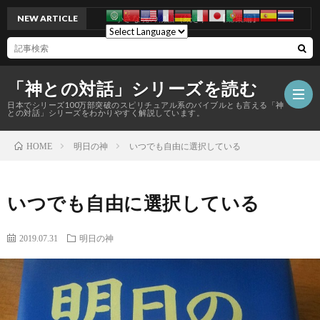
NEW ARTICLE
小さな魂の物語（続き） 【総集編】
「神との対話」シリーズを読む
日本でシリーズ100万部突破のスピリチュアル系のバイブルとも言える「神
との対話」シリーズをわかりやすく解説しています。
明日の神
いつでも自由に選択している
HOME
いつでも自由に選択している
2019.07.31
明日の神