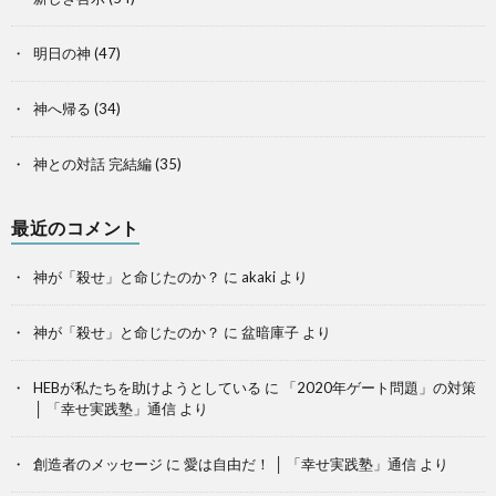
明日の神
(47)
神へ帰る
(34)
神との対話 完結編
(35)
最近のコメント
神が「殺せ」と命じたのか？
に
akaki
より
神が「殺せ」と命じたのか？
に
盆暗庫子
より
HEBが私たちを助けようとしている
に
「2020年ゲート問題」の対策
│ 「幸せ実践塾」通信
より
創造者のメッセージ
に
愛は自由だ！ │ 「幸せ実践塾」通信
より