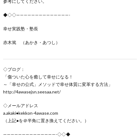
参考にしてください。
◆◇◇——————————————-
幸せ実践塾・塾長
赤木篤 （あかき・あつし）
◇ブログ：
「傷ついた心を癒して幸せになる！
～「幸せの公式」メソッドで幸せ体質に変革する方法」
http://4awasejsn.seesaa.net/
◇メールアドレス
a.akaki●kekkon-4awase.com
（上記●を＠半角に置き換えてください。）
——————————————-◇◇◆